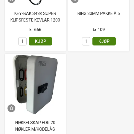
KEY-BAK S48K SUPER
RING 30MM PAKKE À 5
KLIPSFESTE KEVLAR 1200
SORT
kr 666
kr 109
KJØP
KJØP
NØKKELSKAP FOR 20
NØKLER M/KODELÅS