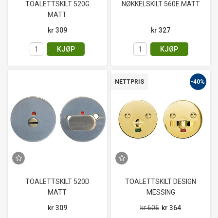
TOALETTSKILT 520G
NØKKELSKILT 560E MATT
MATT
kr 309
kr 327
KJØP
KJØP
-40%
NETTPRIS
TOALETTSKILT 520D
TOALETTSKILT DESIGN
MATT
MESSING
kr 309
kr 606
kr 364