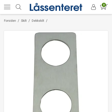
0
/
/
/
Forsiden
Skilt
Dekkskilt