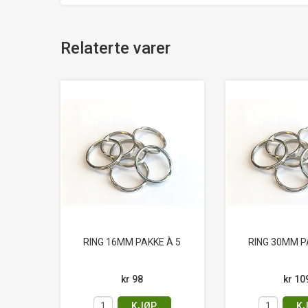
Relaterte varer
RING 16MM PAKKE À 5
RING 30MM P
kr 98
kr 10
KJØP
K