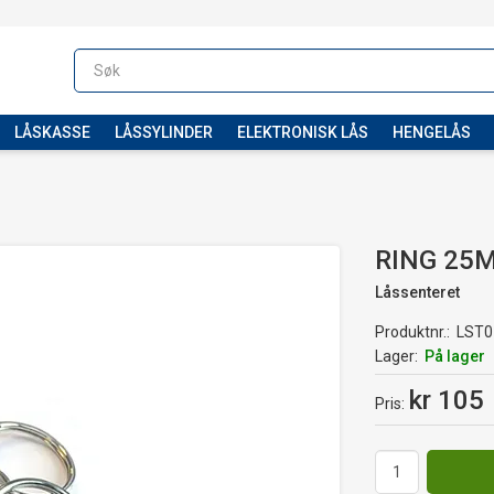
LÅSKASSE
LÅSSYLINDER
ELEKTRONISK LÅS
HENGELÅS
RING 25
Låssenteret
Produktnr.
LST0
Lager
På lager
kr 105
Pris