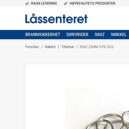
RASK LEVERING
HØYKVALITETS PRODUKTER
BRANNSIKKERHET
DØRVRIDER
SKILT
NØKKEL
/
/
/
Forsiden
Nøkkel
Tilbehør
RING 25MM 5-PK GDS