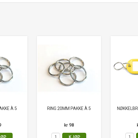
AKKE À 5
RING 20MM PAKKE À 5
NØKKELBR
9
kr 98
JØP
KJØP